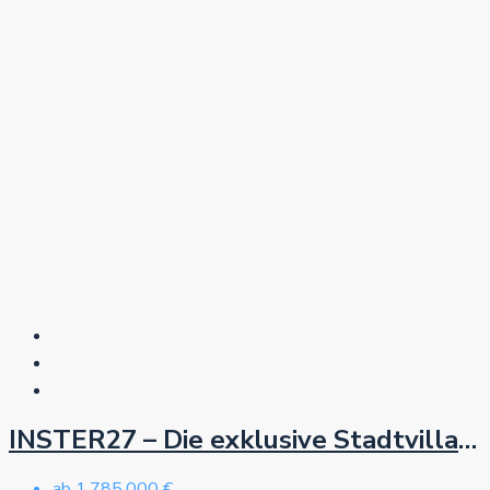
INSTER27 – Die exklusive Stadtvilla im Charlottenburger Westend in Berlin
ab
1,785,000 €