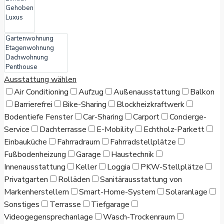
Ausstattung wählen
Air Conditioning
Aufzug
Außenausstattung
Balkon
Barrierefrei
Bike-Sharing
Blockheizkraftwerk
Bodentiefe Fenster
Car-Sharing
Carport
Concierge-
Service
Dachterrasse
E-Mobility
Echtholz-Parkett
Einbauküche
Fahrradraum
Fahrradstellplätze
Fußbodenheizung
Garage
Haustechnik
Innenausstattung
Keller
Loggia
PKW-Stellplätze
Privatgarten
Rolläden
Sanitärausstattung von
Markenherstellern
Smart-Home-System
Solaranlage
Sonstiges
Terrasse
Tiefgarage
Videogegensprechanlage
Wasch-Trockenraum