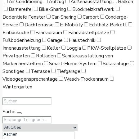
Air Conditioning
Aufzug
Außenausstattung
Balkon
Barrierefrei
Bike-Sharing
Blockheizkraftwerk
Bodentiefe Fenster
Car-Sharing
Carport
Concierge-
Service
Dachterrasse
E-Mobility
Echtholz-Parkett
Einbauküche
Fahrradraum
Fahrradstellplätze
Fußbodenheizung
Garage
Haustechnik
Innenausstattung
Keller
Loggia
PKW-Stellplätze
Privatgarten
Rolläden
Sanitärausstattung von
Markenherstellern
Smart-Home-System
Solaranlage
Sonstiges
Terrasse
Tiefgarage
Videogegensprechanlage
Wasch-Trockenraum
Wintergarten
Suche